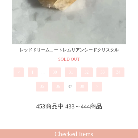
レッドドリームコートレムリアンシードクリスタル
SOLD OUT
<
1
...
30
31
32
33
34
35
36
37
38
>
453商品中 433～444商品
Checked Items