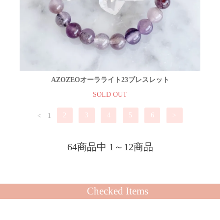
AZOZEOオーラライト23ブレスレット
SOLD OUT
<
1
2
3
4
5
6
>
64商品中 1～12商品
Checked Items