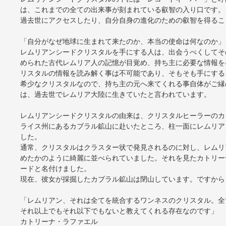
は、これまでの全ての出来事が刻まれている叡智の入り口です。
過去世にアクセスしたり、自分自身の進化のための叡智を得るこ
「自分がなぜ地球に生まれて来たのか、本当の使命は何なのか」
レムリアンシードクリスタルを手にする人は、出会うべくしてそ
められた古代レムリア人の記憶が目覚め、持ち主に必要な情報を
リスタルの情報を読み解く事は不可能であり、そもそも手にする
希少なクリスタルなので、持ち主の元へ来てくれる事自体がご縁
は、過去世でレムリア大陸に生きていたと言われています。
レムリアンシードクリスタルの由来は、クリスタルヒーラーのカト
ライス州にあるカブラル鉱山に赴いたところ、柱一面にレムリア
した。
通常、クリスタルはクラスター状で発見されるのに対し、レムリ
めたかのように綺麗に並べられていました。それを見たカトリー
ードと名付けました。
現在、彼女が採掘したカブラル鉱山は閉山しています。ですから
「レムリアン、それは全てを統合するワンネスのクリスタル。全
それ以上でもそれ以下でもないと教えてくれる存在なのです」
カトリーナ・ラファエル