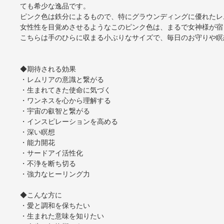
ても希少な逸品です。
ピンク色は鉄分によるもので、特にグラウンディングに優れたレ
女性性を目覚めさせるようなこのピンク色は、まるで女神様が宿
こちらは手のひらに収まる小ぶりなサイズで、毎日のお守りや瞑
◆期待される効果
・レムリアの意識と繋がる
・生まれてきた使命に気づく
・ワンネスを心から理解する
・宇宙の叡智と繋がる
・インスピレーションを高める
・深い瞑想
・能力開花
・サードアイ活性化
・不浄を断ち切る
・強力なヒーリング力
◆こんな方に
・愛と調和を保ちたい
・生まれた意味を知りたい