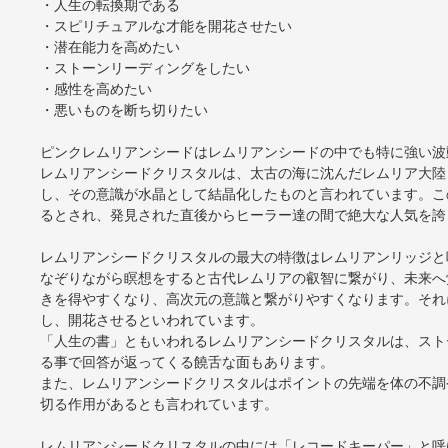
・人生の転換期である
・スピリチュアルな才能を開花させたい
・潜在能力を高めたい
・ストーンリーディングをしたい
・感性を高めたい
・悪いものを断ち切りたい
ピンクレムリアンシードはレムリアンシードの中でも特に強い波
レムリアンシードクリスタルは、太古の海に沈んだレムリア大陸
し、その意識が水晶として結晶化したものと言われています。こ
るとされ、発見された直後からヒーラー達の間で絶大な人気を誇
レムリアンシードクリスタルの最大の特徴はレムリアンリッジと
なぞりながら瞑想をすると古代レムリアの叡智に繋がり、未来へ
きを得やすくなり、高次元の意識と繋がりやすくなります。それ
し、開花させるといわれています。
「人生の書」ともいわれるレムリアンシードクリスタルは、スト
る事で回答が返ってくる饒舌な面もあります。
また、レムリアンシードクリスタルはポイントの先端を体の不調
切る作用があるとも言われています。
レムリアンシードクリスタルの中には「レコードキーパー」と呼