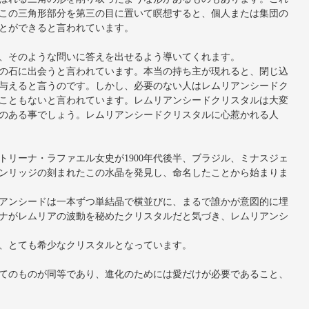
この三角形部分を第三の目に置いて瞑想すると、個人または集団の
とができると言われています。
、そのような問いに答えを出せるよう導いてくれます。
の石に出会うと言われています。本当の持ち主が現れると、閉じ込
与えると言うのです。しかし、必要のない人はレムリアンシードク
こともないと言われています。レムリアンシードクリスタルは大変
のある事でしょう。レムリアンシードクリスタルに心惹かれる人
リーナ・ラファエル女史が1900年代後半、ブラジル、ミナスジェ
ンリッジの刻まれたこの水晶を発見し、命名したことから始まりま
アンシードは一本ずつ単結晶で横並びに、まるで誰かが意図的に埋
ナがレムリアの波動を秘めたクリスタルだと気づき、レムリアンシ
、とても希少なクリスタルとなっています。
てのものが同等であり、進化のためには愛だけが必要であること、