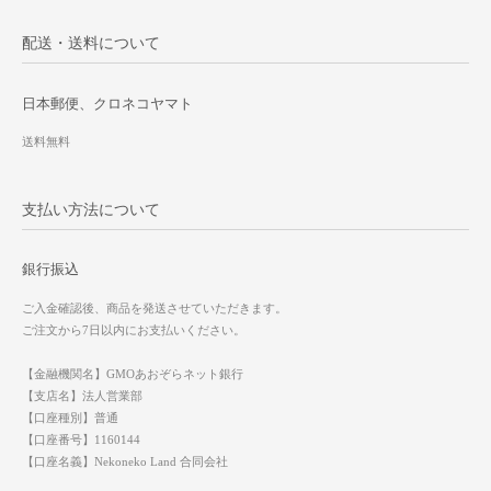
配送・送料について
日本郵便、クロネコヤマト
送料無料
支払い方法について
銀行振込
ご入金確認後、商品を発送させていただきます。
ご注文から7日以内にお支払いください。
【金融機関名】GMOあおぞらネット銀行
【支店名】法人営業部
【口座種別】普通
【口座番号】1160144
【口座名義】Nekoneko Land 合同会社