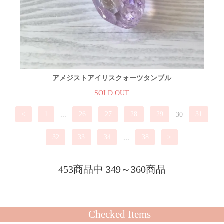
アメジストアイリスクォーツタンブル
SOLD OUT
<
1
...
26
27
28
29
30
31
32
33
34
...
38
>
453商品中 349～360商品
Checked Items