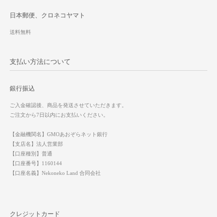
日本郵便、クロネコヤマト
送料無料
支払い方法について
銀行振込
ご入金確認後、商品を発送させていただきます。
ご注文から7日以内にお支払いください。
【金融機関名】GMOあおぞらネット銀行
【支店名】法人営業部
【口座種別】普通
【口座番号】1160144
【口座名義】Nekoneko Land 合同会社
クレジットカード