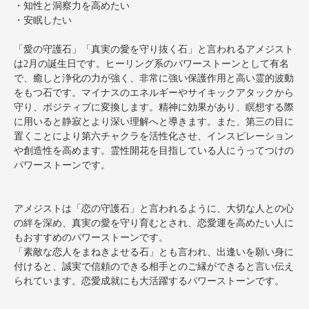
・知性と洞察力を高めたい
・安眠したい
「愛の守護石」「真実の愛を守り抜く石」と言われるアメジスト
は2月の誕生日です。ヒーリング系のパワーストーンとして有名
で、癒しと浄化の力が強く、非常に強い保護作用と高い霊的波動
をもつ石です。マイナスのエネルギーやサイキックアタックから
守り、ポジティブに変換します。精神に効果があり、瞑想する際
に用いると静寂とより深い理解へと導きます。また、第三の目に
置くことにより第六チャクラを活性化させ、インスピレーション
や創造性を高めます。霊性開花を目指している人にうってつけの
パワーストーンです。
アメジストは「恋の守護石」と言われるように、大切な人との心
の絆を深め、真実の愛を守り育むとされ、恋愛運を高めたい人に
もおすすめのパワーストーンです。
「素敵な恋人をまねきよせる石」とも言われ、出逢いを願い身に
付けると、誠実で信頼のできる相手とのご縁ができると言い伝え
られています。恋愛成就にも大活躍するパワーストーンです。