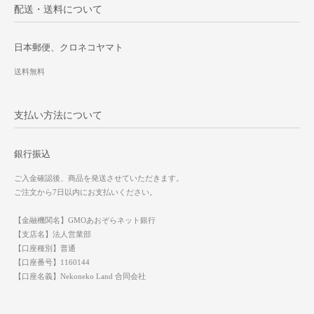
配送・送料について
日本郵便、クロネコヤマト
送料無料
支払い方法について
銀行振込
ご入金確認後、商品を発送させていただきます。
ご注文から7日以内にお支払いください。
【金融機関名】GMOあおぞらネット銀行
【支店名】法人営業部
【口座種別】普通
【口座番号】1160144
【口座名義】Nekoneko Land 合同会社