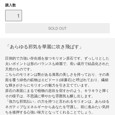
購入数
「あらゆる邪気を華麗に吹き飛ばす」
圧倒的で力強い存在感を放つモリオン原石です。ずっしりとした
太いポイントは形のバランスも綺麗で、長い歳月で結晶化された
天然のものです。
こちらのモリオンは艶がある漆黒の美しさを持っており、その表
面を覆う緑色の鉱物はエピドート(緑廉石)と呼ばれており、繊細
な輝きがさらにモリオンの魅力を引き立てています。
原石の表面にまるで植物の息吹を宿すかのよう。キラキラと輝く
その様子は、不思議に華やかな雰囲気も醸し出します。
「強力な邪気払い」の力を持つと言われるモリオンは、あらゆる
ネガティブなエネルギーからあなたを守護し、前に進みたい気持
ちを後押する心強い味方となってくれることでしょう。