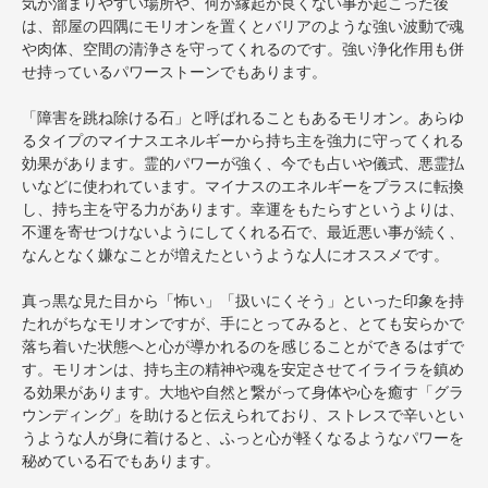
気が溜まりやすい場所や、何か縁起が良くない事が起こった後
は、部屋の四隅にモリオンを置くとバリアのような強い波動で魂
や肉体、空間の清浄さを守ってくれるのです。強い浄化作用も併
せ持っているパワーストーンでもあります。
「障害を跳ね除ける石」と呼ばれることもあるモリオン。あらゆ
るタイプのマイナスエネルギーから持ち主を強力に守ってくれる
効果があります。霊的パワーが強く、今でも占いや儀式、悪霊払
いなどに使われています。マイナスのエネルギーをプラスに転換
し、持ち主を守る力があります。幸運をもたらすというよりは、
不運を寄せつけないようにしてくれる石で、最近悪い事が続く、
なんとなく嫌なことが増えたというような人にオススメです。
真っ黒な見た目から「怖い」「扱いにくそう」といった印象を持
たれがちなモリオンですが、手にとってみると、とても安らかで
落ち着いた状態へと心が導かれるのを感じることができるはずで
す。モリオンは、持ち主の精神や魂を安定させてイライラを鎮め
る効果があります。大地や自然と繋がって身体や心を癒す「グラ
ウンディング」を助けると伝えられており、ストレスで辛いとい
うような人が身に着けると、ふっと心が軽くなるようなパワーを
秘めている石でもあります。