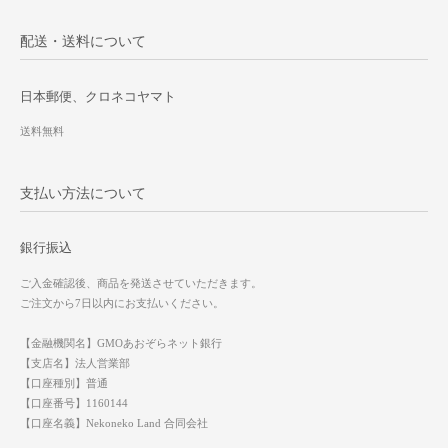
配送・送料について
日本郵便、クロネコヤマト
送料無料
支払い方法について
銀行振込
ご入金確認後、商品を発送させていただきます。
ご注文から7日以内にお支払いください。
【金融機関名】GMOあおぞらネット銀行
【支店名】法人営業部
【口座種別】普通
【口座番号】1160144
【口座名義】Nekoneko Land 合同会社