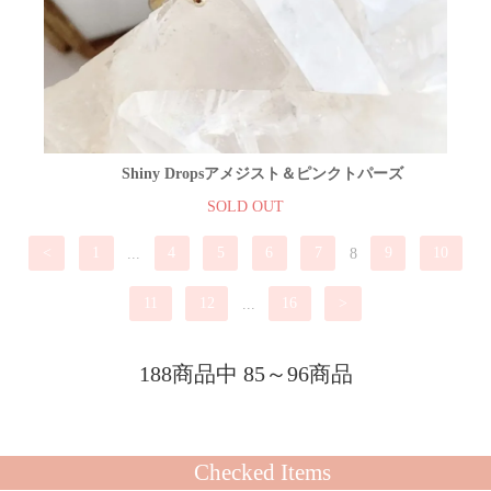
Shiny Dropsアメジスト＆ピンクトパーズ
SOLD OUT
<
1
...
4
5
6
7
8
9
10
11
12
...
16
>
188商品中 85～96商品
Checked Items