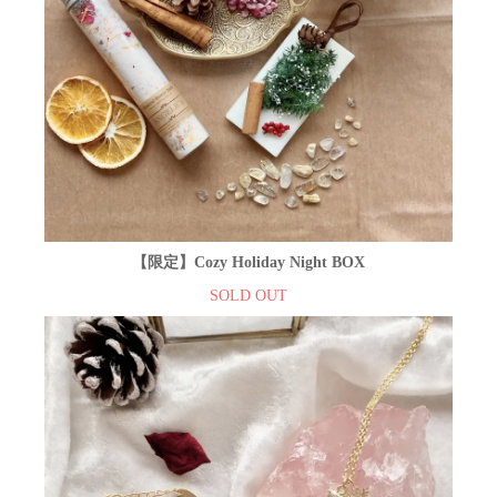
【限定】Cozy Holiday Night BOX
SOLD OUT