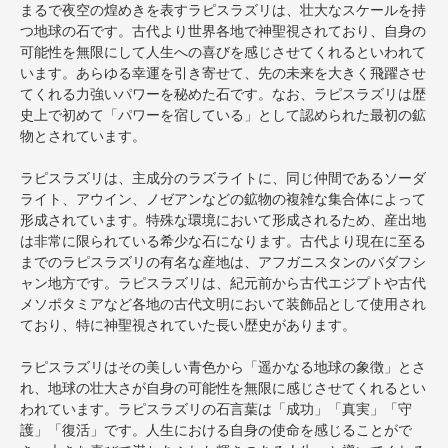
まるで夜空の煌めきを表すラピスラズリは、壮大なスケールを持
つ地球の石です。古代より世界各地で神聖視されており、自身の
可能性を無限にして人生への喜びを感じさせてくれるといわれて
います。あらゆる幸運を引き寄せて、先の未来を大きく飛躍させ
てくれる力強いパワーを秘めた石です。なお、ラピスラズリは歴
史上で初めて「パワーを宿している」として認められた最初の鉱
物とされています。
ラピスラズリは、主成分のラズライトに、同じ仲間であるソーダ
ライト、アウイン、ノゼアンなどの鉱物の複雑な集合体によって
形成されています。特殊な環境において形成されるため、産出地
は非常に限られている希少な石になります。古代より現在に至る
までのラピスラズリの有名な産地は、アフガニスタンのバダフシ
ャン地方です。ラピスラズリは、紀元前から古代エジプトや古代
メソポタミアなど各地の古代文明において装飾品として使用され
ており、特に神聖視されていた長い歴史があります。
ラピスラズリはその美しい青色から「遥かなる地球の象徴」とさ
れ、地球の壮大さが自身の可能性を無限に感じさせてくれるとい
われています。ラピスラズリの石言葉は「成功」「真実」「守
護」「復活」です。人生における自身の使命を感じることがで