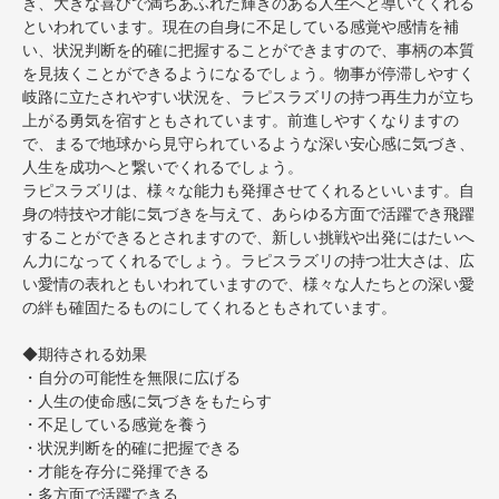
き、大きな喜びで満ちあふれた輝きのある人生へと導いてくれる
といわれています。現在の自身に不足している感覚や感情を補
い、状況判断を的確に把握することができますので、事柄の本質
を見抜くことができるようになるでしょう。物事が停滞しやすく
岐路に立たされやすい状況を、ラピスラズリの持つ再生力が立ち
上がる勇気を宿すともされています。前進しやすくなりますの
で、まるで地球から見守られているような深い安心感に気づき、
人生を成功へと繋いでくれるでしょう。
ラピスラズリは、様々な能力も発揮させてくれるといいます。自
身の特技や才能に気づきを与えて、あらゆる方面で活躍でき飛躍
することができるとされますので、新しい挑戦や出発にはたいへ
ん力になってくれるでしょう。ラピスラズリの持つ壮大さは、広
い愛情の表れともいわれていますので、様々な人たちとの深い愛
の絆も確固たるものにしてくれるともされています。
◆期待される効果
・自分の可能性を無限に広げる
・人生の使命感に気づきをもたらす
・不足している感覚を養う
・状況判断を的確に把握できる
・才能を存分に発揮できる
・多方面で活躍できる