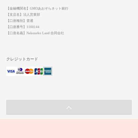
【金融機関名】GMOあおぞらネット銀行
【支店名】法人営業部
【口座種別】普通
【口座番号】1160144
【口座名義】Nekoneko Land 合同会社
クレジットカード