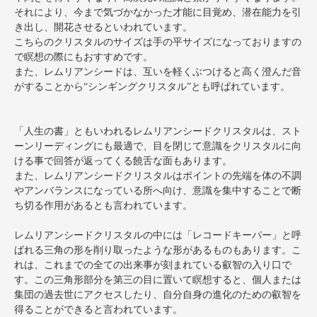
それにより、今まで気づかなかった才能に目覚め、潜在能力を引
き出し、開花させるといわれています。
こちらのクリスタルのサイズは手の平サイズになっておりますの
で瞑想の際にもおすすめです。
また、レムリアンシードは、互いを軽くぶつけると高く澄んだ音
がすることから“シンギングクリスタル”とも呼ばれています。
「人生の書」ともいわれるレムリアンシードクリスタルは、スト
ーンリーディングにも最適で、目を閉じて意識をクリスタルに向
ける事で回答が返ってくる饒舌な面もあります。
また、レムリアンシードクリスタルはポイントの先端を体の不調
やアンバランスになっている所へ向け、意識を集中することで断
ち切る作用があるとも言われています。
レムリアンシードクリスタルの中には「レコードキーパー」と呼
ばれる三角の形を削り取ったような形があるものもあります。こ
れは、これまでの全ての出来事が刻まれている叡智の入り口で
す。この三角形部分を第三の目に置いて瞑想すると、個人または
集団の過去世にアクセスしたり、自分自身の進化のための叡智を
得ることができると言われています。