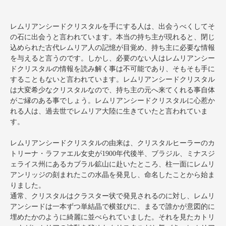
レムリアンシードクリスタルを手にする人は、出会うべくしてそ
の石に出会うと言われています。本当の持ち主が現れると、閉じ
込められた古代レムリア人の記憶が目覚め、持ち主に必要な情報
を与えると言うのです。しかし、必要のない人はレムリアンシー
ドクリスタルの情報を読み解く事は不可能であり、そもそも手に
することもないと言われています。レムリアンシードクリスタル
は大変希少なクリスタルなので、持ち主の元へ来てくれる事自体
がご縁のある事でしょう。レムリアンシードクリスタルに心惹か
れる人は、過去世でレムリア大陸に生きていたと言われていま
す。
レムリアンシードクリスタルの由来は、クリスタルヒーラーのカ
トリーナ・ラファエル女史が1900年代後半、ブラジル、ミナスジ
ェライス州にあるカブラル鉱山に赴いたところ、柱一面にレムリ
アンリッジの刻まれたこの水晶を発見し、命名したことから始ま
りました。
通常、クリスタルはクラスター状で発見されるのに対し、レムリ
アンシードは一本ずつ単結晶で横並びに、まるで誰かが意図的に
埋めたかのように綺麗に並べられていました。それを見たカトリ