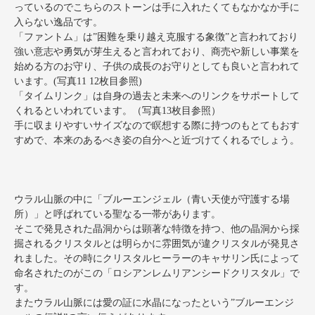
っているのでこちらのストーンは手に入れたくてもなかなか手に
入らない逸品です。
「ファントム」は”困難を乗り越え克服する象徴”と言われており
強い意志や勇気が芽生えると言われており、商売や新しい事業を
始める方のお守り、子供の成長のお守りとしても良いと言われて
います。(写真11 12枚目参照)
「タイムリンク」は自身の過去と未来へのリンクをサポートして
くれるといわれています。（写真13枚目参照）
手に収まりやすいサイズなので瞑想する際に持つのもとてもおす
すめで、本来のあるべき姿の自分へと近づけてくれるでしょう。
ウラル山脈の中に「ブルーエンジェル（青い天使が守護する場
所）」と呼ばれている聖なる一帯があります。
そこで発見された晶洞からは顕著な特徴を持つ、他の晶洞から採
掘されるクリスタルとは明らかに雰囲気が違クリスタルが発見さ
れました。その時にクリスタルヒーラーのキャサリン氏によって
命名されたのがこの「ロシアンレムリアンシードクリスタル」で
す。
またウラル山脈には愛の証に水晶になったという”ブルーエンジ