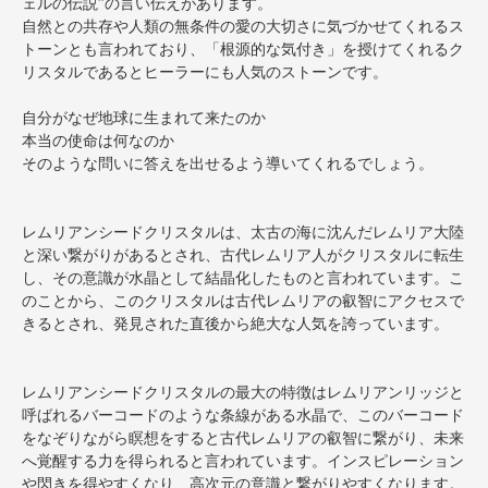
ェルの伝説”の言い伝えがあります。
自然との共存や人類の無条件の愛の大切さに気づかせてくれるス
トーンとも言われており、「根源的な気付き」を授けてくれるク
リスタルであるとヒーラーにも人気のストーンです。
自分がなぜ地球に生まれて来たのか
本当の使命は何なのか
そのような問いに答えを出せるよう導いてくれるでしょう。
レムリアンシードクリスタルは、太古の海に沈んだレムリア大陸
と深い繋がりがあるとされ、古代レムリア人がクリスタルに転生
し、その意識が水晶として結晶化したものと言われています。こ
のことから、このクリスタルは古代レムリアの叡智にアクセスで
きるとされ、発見された直後から絶大な人気を誇っています。
レムリアンシードクリスタルの最大の特徴はレムリアンリッジと
呼ばれるバーコードのような条線がある水晶で、このバーコード
をなぞりながら瞑想をすると古代レムリアの叡智に繋がり、未来
へ覚醒する力を得られると言われています。インスピレーション
や閃きを得やすくなり、高次元の意識と繋がりやすくなります。