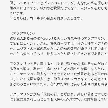
優しいスカイブルーとピンクのストーンが、あなたの事を優しく
組み合わせですが、結婚や恋愛面だけでなく、自分自身を癒し何
ています。
※こちらは、ゴールドの台座も付属いたします。
《アクアマリン》
透明感のある海の水を思わせる美しい青色を持つアクアマリン。
て宝石になった」とされ、古代ローマでは「月の女神ディアナの
た、エジプトの王家の墓からはこの石の数珠が発見されています
たことも知られており、長きにわたり愛されてきた石であること
アクアマリンを身に着けると、まるで穏やかな海に身をゆだねて
る存在の海は、私たち生命にやすらぎと穏やかな癒しをもたらし
ミュニケーション能力をＵＰさせるといった効果があると言われ
いしている夫婦や恋人には、仲直りのキッカケをそっと与えてく
きがあると言われており、心乱れた時にはあなた本来の落ち着き
アクアマリンは別名「天使の石」と呼ばれ、美しい若さと幸せな
に子宝に恵まれる石としても人気の石ですので、結婚を控えてい