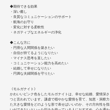
◆期待できる効果
・深い癒し
・良質なコミュニケーションのサポート
・航海のお守り
・変化に対する柔軟性
・ネガティブなエネルギーの浄化
◆こんな方に
・円滑な人間関係を築きたい
・自信が持てるようになりたい
・マイナス思考を直したい
・コミュニケーション能力を高めたい
・結婚して幸せになりたい
・円満な夫婦関係を守りたい
《モルガナイト》
かわいいピンク色をしたモルガナイトは、幸せな結婚、愛情深さ
つと言われています。謙虚で穏やかな愛情を育て、知恵・洞察力
た大きな愛情をどのような形で表せばいいのか、その方向性を指
いができないといった悩みを持っている人におすすめ。心を通わ