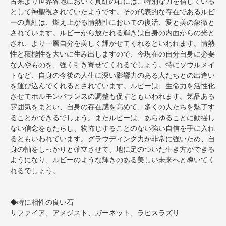
古来より世界各地において真紅の石には、特別な力を宿している
として神聖視されていたようです。その代表的な存在であるルビ
ーの真紅は、燃え上がる情熱性においての復活、愛と美の象徴と
されています。ルビーから放たれる輝きは自身の内面からの光と
され、より一層自分を美しく輝かせてくれるといわれます。情熱
性と積極性を大いに生み出しますので、今現在の自分自身に必要
な人やものを、強く引き寄せてくれるでしょう。特にソウルメイ
トなど、自身の今後の人生に深い影響力のある人たちとの出逢い
を運び込んでくれるとされています。ルビーは、生命力を活性化
させてホルモンバランスの調整も促すともいわれます。気品ある
雰囲気をまとい、自身の存在感を高めて、多くの人たちを魅了す
ることができるでしょう。またルビーは、あらゆることに動揺し
ない信念をもたらし、物怖じすることのない強い自信を手に入れ
るともいわれています。グラウディング力が非常に強いため、自
身の軸をしっかりと確立させて、地に足のついた生き方ができる
ようになり、ルビーのような輝きのある美しい未来へと導いてく
れるでしょう。
◆特に相性の良い石
サファイア、アメジスト、ガーネット、ラピスラズリ