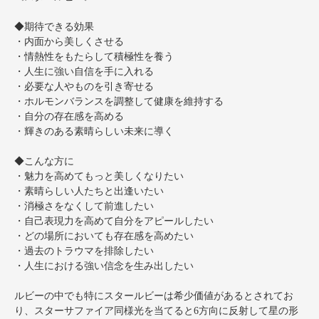
◆期待できる効果
・内面から美しくさせる
・情熱性をもたらして積極性を養う
・人生に強い自信を手に入れる
・必要な人やものを引き寄せる
・ホルモンバランスを調整して健康を維持する
・自分の存在感を高める
・輝きのある素晴らしい未来に導く
◆こんな方に
・魅力を高めてもっと美しくなりたい
・素晴らしい人たちと出逢いたい
・消極さをなくして前進したい
・自己表現力を高めて自分をアピールしたい
・どの場所においても存在感を高めたい
・過去のトラウマを排除したい
・人生における強い信念を生み出したい
ルビーの中でも特にスタールビーは希少価値があるとされてお
り、スターサファイア同様光を当てると6方向に反射して星の形