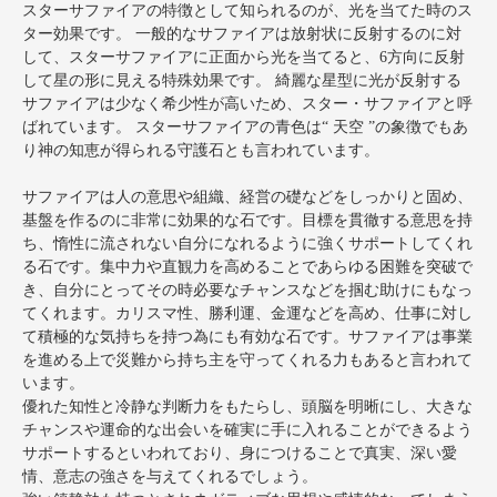
スターサファイアの特徴として知られるのが、光を当てた時のス
ター効果です。 一般的なサファイアは放射状に反射するのに対
して、スターサファイアに正面から光を当てると、6方向に反射
して星の形に見える特殊効果です。 綺麗な星型に光が反射する
サファイアは少なく希少性が高いため、スター・サファイアと呼
ばれています。 スターサファイアの青色は“ 天空 ”の象徴でもあ
り神の知恵が得られる守護石とも言われています。
サファイアは人の意思や組織、経営の礎などをしっかりと固め、
基盤を作るのに非常に効果的な石です。目標を貫徹する意思を持
ち、惰性に流されない自分になれるように強くサポートしてくれ
る石です。集中力や直観力を高めることであらゆる困難を突破で
き、自分にとってその時必要なチャンスなどを掴む助けにもなっ
てくれます。カリスマ性、勝利運、金運などを高め、仕事に対し
て積極的な気持ちを持つ為にも有効な石です。サファイアは事業
を進める上で災難から持ち主を守ってくれる力もあると言われて
います。
優れた知性と冷静な判断力をもたらし、頭脳を明晰にし、大きな
チャンスや運命的な出会いを確実に手に入れることができるよう
サポートするといわれており、身につけることで真実、深い愛
情、意志の強さを与えてくれるでしょう。