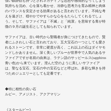
強い鎮静効も持つとされネガティブな思想や感情的なってしまう
気持ちを沈め、心を落ち着かせ、冷静な思考力を育み精神と肉体
のバランスを安定させる効果があると言われています。不純な考
えを遠ざけ、穏やかでやすらかな心をもたらしてくれるでしょ
う。そして、サファイアは「不滅」と「純潔」を意味する青が特
徴の９月の誕生石としても知られています。
サファイアは、古い時代から聖職者が身につけてきたもので、賢
者にふさわしい石と言われており、五大宝石の一つとしても愛さ
れるストーンです。非常に硬度が高く、これ以上の石はダイヤモ
ンドしかありません。深く美しいブルーが世界中で人気のあるサ
ファイアですが名前の由来は、ラテン語のサッピールス(sapphirus
青い色)から来ています。澄んだ空のように美しいサファイア
は、聖なる宝石、宝石の中の宝石などと呼ばれ、多彩な輝きを持
つためジュエリーとしても定番です。
◆特に相性の良い石
ルビー、アメジスト、アクアマリン
《スタールビー》