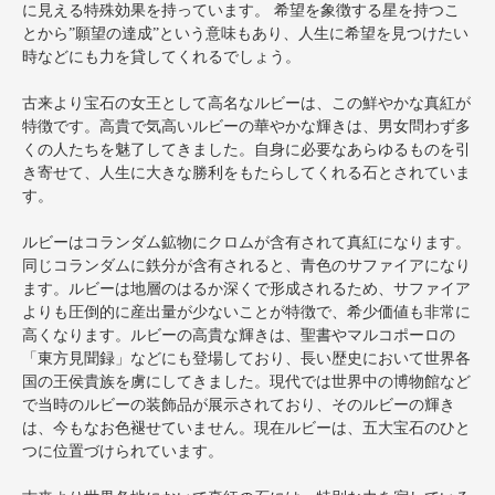
に見える特殊効果を持っています。 希望を象徴する星を持つこ
とから”願望の達成”という意味もあり、人生に希望を見つけたい
時などにも力を貸してくれるでしょう。
古来より宝石の女王として高名なルビーは、この鮮やかな真紅が
特徴です。高貴で気高いルビーの華やかな輝きは、男女問わず多
くの人たちを魅了してきました。自身に必要なあらゆるものを引
き寄せて、人生に大きな勝利をもたらしてくれる石とされていま
す。
ルビーはコランダム鉱物にクロムが含有されて真紅になります。
同じコランダムに鉄分が含有されると、青色のサファイアになり
ます。ルビーは地層のはるか深くで形成されるため、サファイア
よりも圧倒的に産出量が少ないことが特徴で、希少価値も非常に
高くなります。ルビーの高貴な輝きは、聖書やマルコポーロの
「東方見聞録」などにも登場しており、長い歴史において世界各
国の王侯貴族を虜にしてきました。現代では世界中の博物館など
で当時のルビーの装飾品が展示されており、そのルビーの輝き
は、今もなお色褪せていません。現在ルビーは、五大宝石のひと
つに位置づけられています。