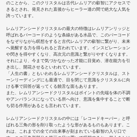
のことから、このクリスタルは古代レムリアの叡智にアクセスで
きるとされ、発見された直後からヒーラー達の間で絶大な人気を
誇っています。
レムリアンシードクリスタルの最大の特徴はレムリアンリッジと
呼ばれるバーコードのような条線がある水晶で、このバーコード
をなぞりながら瞑想をすると古代レムリアの叡智に繋がり、未来
へ覚醒する力を得られると言われています。インスピレーション
や閃きを得やすくなり、高次元の意識と繋がりやすくなります。
それにより、今まで気づかなかった才能に目覚め、潜在能力を引
き出し、開花させるといわれています。
「人生の書」ともいわれるレムリアンシードクリスタルは、スト
ーンリーディングにも最適で、目を閉じて意識をクリスタルに向
ける事で回答が返ってくる饒舌な面もあります。
また、レムリアンシードクリスタルはポイントの先端を体の不調
やアンバランスになっている所へ向け、意識を集中することで断
ち切る作用があるとも言われています。
レムリアンシードクリスタルの中には「レコードキーパー」と呼
ばれる三角の形を削り取ったような形があるものもあります。こ
れは、これまでの全ての出来事が刻まれている叡智の入り口で