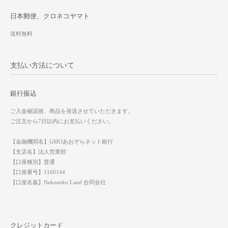
日本郵便、クロネコヤマト
送料無料
支払い方法について
銀行振込
ご入金確認後、商品を発送させていただきます。
ご注文から7日以内にお支払いください。
【金融機関名】GMOあおぞらネット銀行
【支店名】法人営業部
【口座種別】普通
【口座番号】1160144
【口座名義】Nekoneko Land 合同会社
クレジットカード