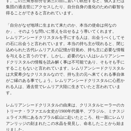
す。この三角形部分を第三の目に置いて瞑想すると、個人または
集団の過去世にアクセスしたり、自分自身の進化のための叡智を
得ることができると言われています。
「自分がなぜ地球に生まれて来たのか、本当の使命は何なの
か」、そのような問いに答えを出せるよう導いてくれます。
レムリアンシードクリスタルを手にする人は、出会うべくしてそ
の石に出会うと言われています。本当の持ち主が現れると、閉じ
込められた古代レムリア人の記憶が目覚め、持ち主に必要な情報
を与えると言うのです。しかし、必要のない人はレムリアンシー
ドクリスタルの情報を読み解く事は不可能であり、そもそも手に
することもないと言われています。レムリアンシードクリスタル
は大変希少なクリスタルなので、持ち主の元へ来てくれる事自体
がご縁のある事でしょう。レムリアンシードクリスタルに心惹か
れる人は、過去世でレムリア大陸に生きていたと言われていま
す。
レムリアンシードクリスタルの由来は、クリスタルヒーラーのカ
トリーナ・ラファエル女史が1900年代後半、ブラジル、ミナスジ
ェライス州にあるカブラル鉱山に赴いたところ、柱一面にレムリ
アンリッジの刻まれたこの水晶を発見し、命名したことから始ま
りました。