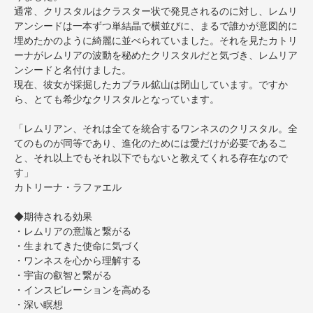
通常、クリスタルはクラスター状で発見されるのに対し、レムリ
アンシードは一本ずつ単結晶で横並びに、まるで誰かが意図的に
埋めたかのように綺麗に並べられていました。それを見たカトリ
ーナがレムリアの波動を秘めたクリスタルだと気づき、レムリア
ンシードと名付けました。
現在、彼女が採掘したカブラル鉱山は閉山しています。ですか
ら、とても希少なクリスタルとなっています。
「レムリアン、それは全てを統合するワンネスのクリスタル。全
てのものが同等であり、進化のためには愛だけが必要であるこ
と、それ以上でもそれ以下でもないと教えてくれる存在なので
す」
カトリーナ・ラファエル
◆期待される効果
・レムリアの意識と繋がる
・生まれてきた使命に気づく
・ワンネスを心から理解する
・宇宙の叡智と繋がる
・インスピレーションを高める
・深い瞑想