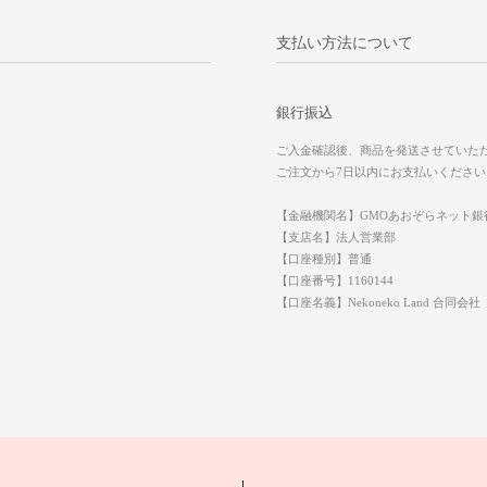
支払い方法について
銀行振込
ご入金確認後、商品を発送させていた
ご注文から7日以内にお支払いください
【金融機関名】GMOあおぞらネット銀
【支店名】法人営業部
【口座種別】普通
【口座番号】1160144
【口座名義】Nekoneko Land 合同会社