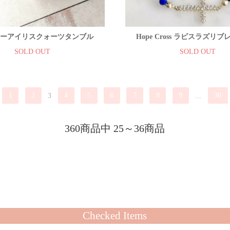
ーアイリスクォーツタンブル
Hope Cross ラピスラズリ
SOLD OUT
SOLD OUT
1
2
3
4
5
6
7
8
9
...
30
360商品中 25～36商品
Checked Items