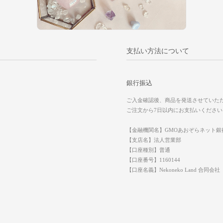
支払い方法について
銀行振込
ご入金確認後、商品を発送させていた
ご注文から7日以内にお支払いください
【金融機関名】GMOあおぞらネット銀
【支店名】法人営業部
【口座種別】普通
【口座番号】1160144
【口座名義】Nekoneko Land 合同会社