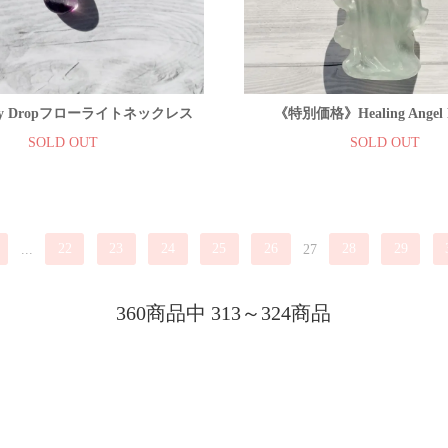
ssy Dropフローライトネックレス
《特別価格》Healing Angel F
SOLD OUT
SOLD OUT
...
22
23
24
25
26
27
28
29
360商品中 313～324商品