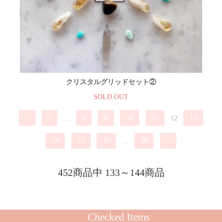
クリスタルグリッドセット②
SOLD OUT
<
1
...
8
9
10
11
12
13
14
15
16
...
38
>
452商品中 133～144商品
Checked Items