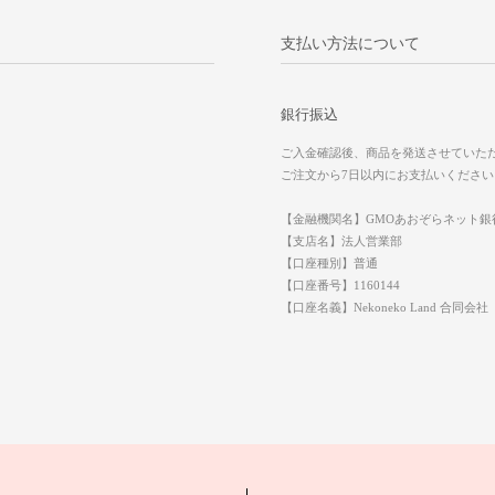
支払い方法について
銀行振込
ご入金確認後、商品を発送させていた
ご注文から7日以内にお支払いください
【金融機関名】GMOあおぞらネット銀
【支店名】法人営業部
【口座種別】普通
【口座番号】1160144
【口座名義】Nekoneko Land 合同会社